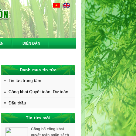
ỆN
DIỄN ĐÀN
Danh mục tin tức
Tin tức trung tâm
Công khai Quyết toán, Dự toán
Đấu thầu
Tin tức mới
Công bố công khai
quyết toán ngân sách