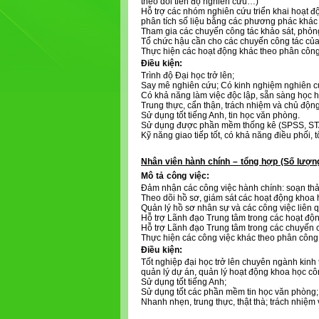
theo dõi tiến độ nghiên cứu…)
Hỗ trợ các nhóm nghiên cứu triển khai hoạt độ
phân tích số liệu bằng các phương phác khác
Tham gia các chuyến công tác khảo sát, phỏn
Tổ chức hậu cần cho các chuyến công tác của 
Thực hiện các hoạt động khác theo phân côn
Điều kiện:
Trình độ Đại học trở lên;
Say mê nghiên cứu; Có kinh nghiệm nghiên cứu
Có khả năng làm việc độc lập, sẵn sàng học hỏ
Trung thực, cẩn thận, trách nhiệm và chủ động
Sử dụng tốt tiếng Anh, tin học văn phòng.
Sử dụng được phần mềm thống kê (SPSS, ST
Kỹ năng giao tiếp tốt, có khả năng điều phối, tổ
Nhân viên hành chính – tổng hợp (Số lượng
Mô tả công việc:
Đảm nhận các công việc hành chính: soạn thảo,
Theo dõi hồ sơ, giám sát các hoạt động khoa 
Quản lý hồ sơ nhân sự và các công việc liên q
Hỗ trợ Lãnh đạo Trung tâm trong các hoạt động
Hỗ trợ Lãnh đạo Trung tâm trong các chuyến c
Thực hiện các công việc khác theo phân công
Điều kiện:
Tốt nghiệp đại học trở lên chuyên ngành kinh 
quản lý dự án, quản lý hoạt động khoa học c
Sử dụng tốt tiếng Anh;
Sử dụng tốt các phần mềm tin học văn phòng;
Nhanh nhẹn, trung thực, thật thà; trách nhiệm