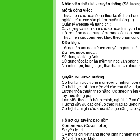
Nhân viên thiết kế - truyền thông (Số lượng
Mô tả công việc:
Thực hiện các hoạt động thiết kế đồ họa tron
nghiên cứu, các sản phẩm truyền thông…)
Quản lý website và trang tin ;
Xây dựng và triển khai các kế hoạch truyền t
Hỗ trợ Lãnh đạo Trung tâm trong các hoạt độn
Thực hiện các công việc khác theo phân công
Điều kiện:
Tốt nghiệp đại học trở lên chuyên ngành thiế
Đại học nước ngoài.
Sử dụng tốt tiếng Anh;
Sử dụng tốt các phần mềm tin học văn phòng v
Nhanh nhẹn, trung thực, thật thà; trách nhiệm
Quyền lợi được hưởng
Cơ hội làm việc trong môi trường nghiên cứu 
Cơ hôi học hỏi: làm việc với các chủ đề đa dạ
Lương thỏa thuận theo năng lực (theo nhiệm v
tùy theo đóng góp;
Làm việc theo giờ hành chính, nghỉ thứ 7 và C
Hưởng đầy đủ các chế độ theo luật lao động h
Cơ hội tham gia các khóa đào tạo nâng cao kỹ
Hồ sơ dự tuyển:
bao gồm:
Đơn xin việc (Cover Letter)
Sơ yếu lý lịch
CV mô tả chi tiết năng lực và kinh nghiệm (tiế
Giấy khảm sức khỏe