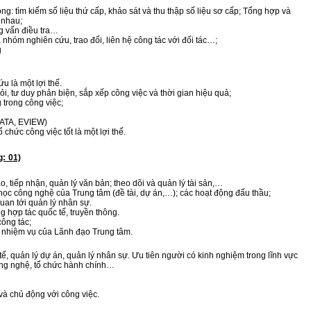
ng: tìm kiếm số liệu thứ cấp, khảo sát và thu thập số liệu sơ cấp; Tổng hợp và
 nhau;
g vấn điều tra…
nhóm nghiên cứu, trao đổi, liên hệ công tác với đối tác…;
g
 là một lợi thế.
i, tư duy phản biện, sắp xếp công việc và thời gian hiệu quả;
 trong công việc;
ATA, EVIEW)
 chức công việc tốt là một lợi thế.
: 01)
 tiếp nhận, quản lý văn bản; theo dõi và quản lý tài sản,…
học công nghệ của Trung tâm (đề tài, dự án,…); các hoạt động đấu thầu;
uan tới quản lý nhân sự.
 hợp tác quốc tế, truyền thông.
ông tác;
 nhiệm vụ của Lãnh đạo Trung tâm.
tế, quản lý dự án, quản lý nhân sự. Ưu tiên người có kinh nghiệm trong lĩnh vực
ông nghệ, tổ chức hành chính…
 và chủ động với công việc.