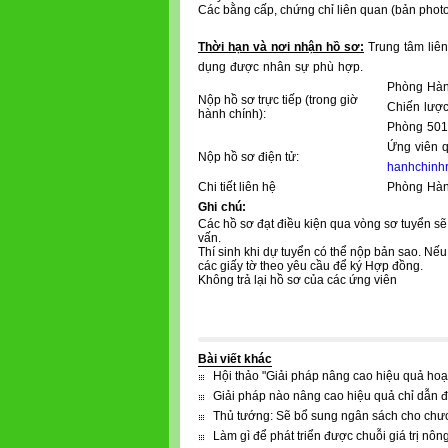
Các bằng cấp, chứng chỉ liên quan (bản phot
Thời hạn và nơi nhận hồ sơ:
Trung tâm liên
dụng được nhân sự phù hợp.
Phòng Hành
Nộp hồ sơ trực tiếp (trong giờ
Chiến lược
hành chính):
Phòng 501,
Ứng viên q
Nộp hồ sơ điện tử:
hanhchinh
Chi tiết liên hệ
Phòng Hàn
Ghi chú:
Các hồ sơ đạt điều kiện qua vòng sơ tuyển s
vấn.
Thí sinh khi dự tuyển có thể nộp bản sao. Nế
các giấy tờ theo yêu cầu để ký Hợp đồng.
Không trả lại hồ sơ của các ứng viên
Bài viết khác
Hội thảo "Giải pháp nâng cao hiệu quả ho
Giải pháp nào nâng cao hiệu quả chỉ dẫn đ
Thủ tướng: Sẽ bổ sung ngân sách cho chươ
Làm gì để phát triển được chuỗi giá trị nông