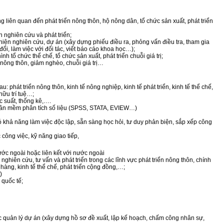
 liên quan đến phát triển nông thôn, hộ nông dân, tổ chức sản xuất, phát triển
 nghiên cứu và phát triển;
hiện nghiên cứu, dự án (xây dựng phiếu điều ra, phỏng vấn điều tra, tham gia
 đổi, làm việc với đối tác, viết báo cáo khoa học…);
h tổ chức thể chế, tổ chức sản xuất, phát triển chuỗi giá trị;
n nông thôn, giảm nghèo, chuỗi giá trị…
u: phát triển nông thôn, kinh tế nông nghiệp, kinh tế phát triển, kinh tế thể chế,
hữu trí tuệ…;
ác suất, thống kê,….
phần mềm phân tích số liệu (SPSS, STATA, EVIEW…)
ó khả năng làm việc độc lập, sẵn sàng học hỏi, tư duy phản biện, sắp xếp công
công việc, kỹ năng giao tiếp,
ước ngoài hoặc liên kết với nước ngoài
nghiên cứu, tư vấn và phát triển trong các lĩnh vực phát triển nông thôn, chính
hàng, kinh tế thể chế, phát triển cộng đồng,…;
)
 quốc tế;
 quản lý dự án (xây dựng hồ sơ đề xuất, lập kế hoạch, chấm công nhân sự,