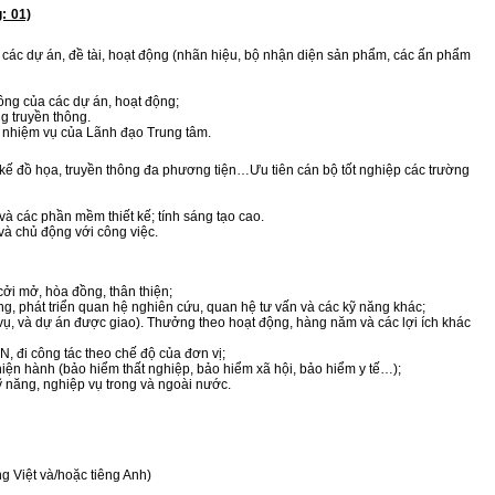
: 01)
g các dự án, đề tài, hoạt động (nhãn hiệu, bộ nhận diện sản phẩm, các ấn phẩm
hông của các dự án, hoạt động;
g truyền thông.
 nhiệm vụ của Lãnh đạo Trung tâm.
t kế đồ họa, truyền thông đa phương tiện…Ưu tiên cán bộ tốt nghiệp các trường
à các phần mềm thiết kế; tính sáng tạo cao.
 và chủ động với công việc.
cởi mở, hòa đồng, thân thiện;
ng, phát triển quan hệ nghiên cứu, quan hệ tư vấn và các kỹ năng khác;
ụ, và dự án được giao). Thưởng theo hoạt động, hàng năm và các lợi ích khác
N, đi công tác theo chế độ của đơn vị;
iện hành (bảo hiểm thất nghiệp, bảo hiểm xã hội, bảo hiểm y tế…);
 năng, nghiệp vụ trong và ngoài nước.
ng Việt và/hoặc tiêng Anh)