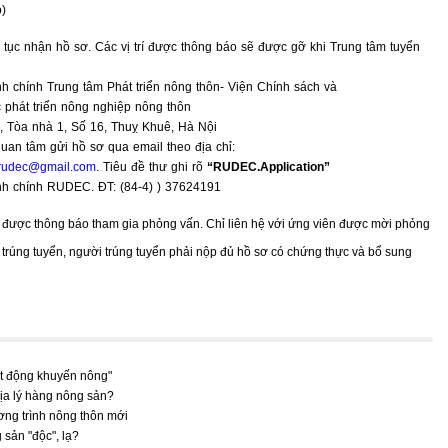
o)
 tục nhận hồ sơ. Các vị trí được thông báo sẽ được gỡ khi Trung tâm tuyển
 chính Trung tâm Phát triển nông thôn- Viện Chính sách và
 phát triển nông nghiệp nông thôn
 Tòa nhà 1, Số 16, Thuỵ Khuê, Hà Nội
uan tâm gửi hồ sơ qua email theo địa chỉ:
rudec@gmail.com
. Tiêu đề thư ghi rõ
“RUDEC.Application”
h chính RUDEC. ĐT: (84-4) ) 37624191
ẽ được thông báo tham gia phỏng vấn. Chỉ liên hệ với ứng viên được mời phỏng
u trúng tuyển, người trúng tuyển phải nộp đủ hồ sơ có chứng thực và bổ sung
ạt động khuyến nông"
ịa lý hàng nông sản?
ng trình nông thôn mới
 sản "độc", lạ?