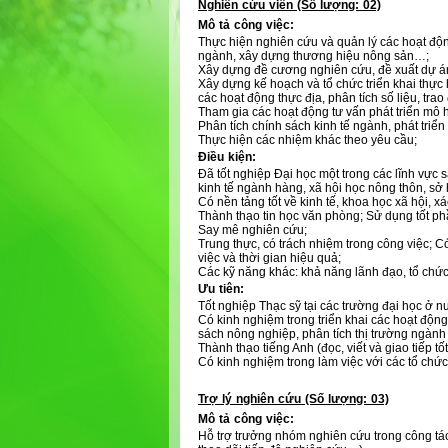
Nghiên cứu viên (Số lượng: 02)
Mô tả công việc:
Thực hiện nghiên cứu và quản lý các hoạt động
ngành, xây dựng thương hiệu nông sản…;
Xây dựng đề cương nghiên cứu, đề xuất dự án
Xây dựng kế hoạch và tổ chức triển khai thực 
các hoạt động thực địa, phân tích số liệu, trao
Tham gia các hoạt động tư vấn phát triển mô hìn
Phân tích chính sách kinh tế ngành, phát triể
Thực hiện các nhiệm khác theo yêu cầu;
Điều kiện:
Đã tốt nghiệp Đại học một trong các lĩnh vực sa
kinh tế ngành hàng, xã hội học nông thôn, sở 
Có nền tảng tốt về kinh tế, khoa học xã hội, x
Thành thạo tin học văn phòng; Sử dụng tốt 
Say mê nghiên cứu;
Trung thực, có trách nhiệm trong công việc; C
việc và thời gian hiệu quả;
Các kỹ năng khác: khả năng lãnh đạo, tổ chức 
Ưu tiên:
Tốt nghiệp Thạc sỹ tại các trường đại học ở n
Có kinh nghiệm trong triển khai các hoạt động 
sách nông nghiệp, phân tích thị trường ngành 
Thành thạo tiếng Anh (đọc, viết và giao tiếp tốt
Có kinh nghiệm trong làm việc với các tổ chức
Trợ lý nghiên cứu (Số lượng: 03)
Mô tả công việc:
Hỗ trợ trưởng nhóm nghiên cứu trong công tác