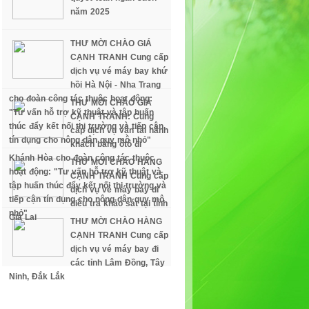
năm 2025
THƯ MỜI CHÀO GIÁ
CẠNH TRANH Cung cấp
dịch vụ vé máy bay khứ
hồi Hà Nội - Nha Trang
cho đoàn công tác thuộc hoạt động:
THƯ MỜI CHÀO GIÁ
"Tư vấn hỗ trợ kỹ thuật và tập huấn
CẠNH TRANH: Cung
thúc đẩy kết nối thị trường và tiếp cận
cấp dịch vụ vận tải hành
tín dụng cho nông dân quy mô nhỏ"
khách bằng ôtô đi
Khánh Hòa cho đoàn công tác thuộc
THƯ MỜI CHÀO HÀNG
hoạt động: "Tư vấn hỗ trợ kỹ thuật và
CẠNH TRANH Cung cấp
tập huấn thúc đẩy kết nối thị trường và
dịch vụ vé máy bay đi
tiếp cận tín dụng cho nông dân quy mô
điều tra khảo sát tại tỉnh
nhỏ"
Gia Lai
THƯ MỜI CHÀO HÀNG
CẠNH TRANH Cung cấp
dịch vụ vé máy bay đi
các tỉnh Lâm Đồng, Tây
Ninh, Đắk Lắk