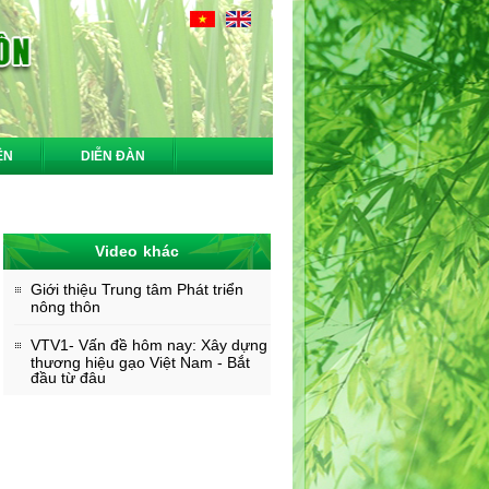
ỆN
DIỄN ĐÀN
Video khác
Giới thiệu Trung tâm Phát triển
nông thôn
VTV1- Vấn đề hôm nay: Xây dựng
thương hiệu gạo Việt Nam - Bắt
đầu từ đâu